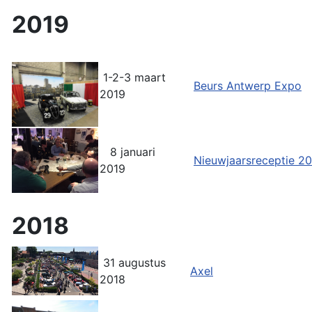
2019
1-2-3 maart
Beurs Antwerp Expo
2019
8 januari
Nieuwjaarsreceptie 2
2019
2018
31 augustus
Axel
2018