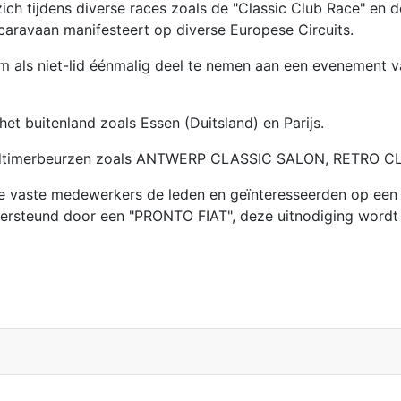
ich tijdens diverse races zoals de "Classic Club Race" en d
caravaan manifesteert op diverse Europese Circuits.
m als niet-lid éénmalig deel te nemen aan een evenement v
et buitenland zoals Essen (Duitsland) en Parijs.
he Oldtimerbeurzen zoals ANTWERP CLASSIC SALON, RETR
 vaste medewerkers de leden en geïnteresseerden op een g
ersteund door een "PRONTO FIAT", deze uitnodiging wordt vi